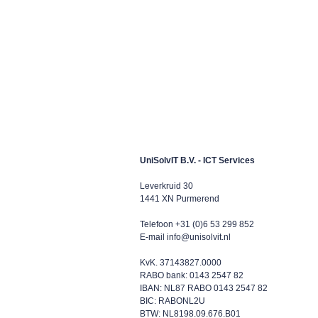
UniSolvIT B.V. - ICT Services
Leverkruid 30
1441 XN Purmerend
Telefoon +31 (0)6 53 299 852
E-mail
info@unisolvit.nl
KvK. 37143827.0000
RABO bank: 0143 2547 82
IBAN: NL87 RABO 0143 2547 82
BIC: RABONL2U
BTW: NL8198.09.676.B01