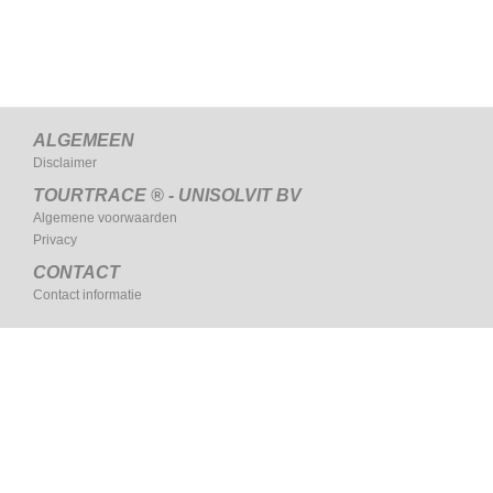
ALGEMEEN
Disclaimer
TOURTRACE ® - UNISOLVIT BV
Algemene voorwaarden
Privacy
CONTACT
Contact informatie